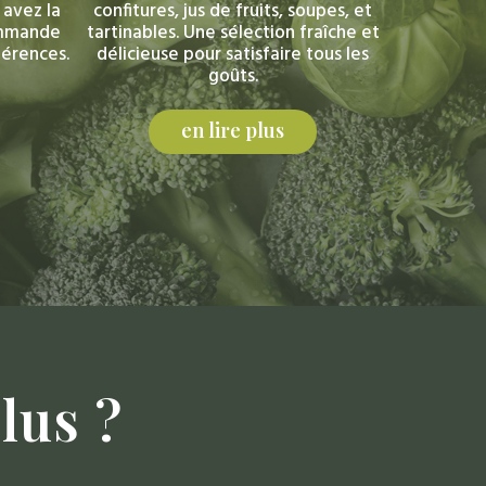
 avez la
confitures, jus de fruits, soupes, et
commande
tartinables. Une sélection fraîche et
férences.
délicieuse pour satisfaire tous les
goûts.
en lire plus
lus
?