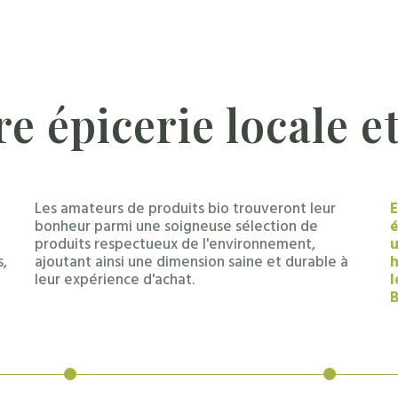
re
épicerie
locale
e
Les amateurs de produits bio trouveront leur
E
bonheur parmi une soigneuse sélection de
é
produits respectueux de l'environnement,
u
s,
ajoutant ainsi une dimension saine et durable à
h
leur expérience d'achat.
l
B