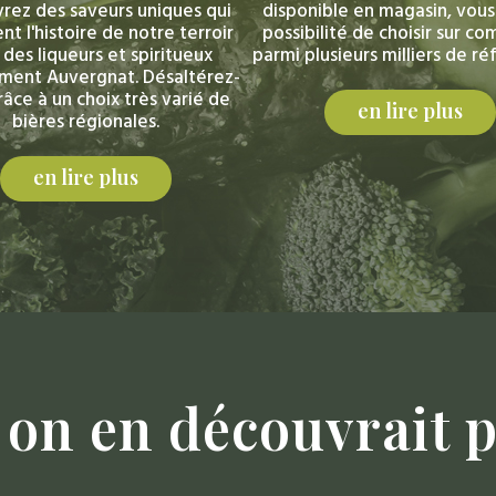
rez des saveurs uniques qui
disponible en magasin, vous
nt l'histoire de notre terroir
possibilité de choisir sur 
 des liqueurs et spiritueux
parmi plusieurs milliers de ré
ment Auvergnat. Désaltérez-
âce à un choix très varié de
en lire plus
bières régionales.
en lire plus
on
en
découvrait
p