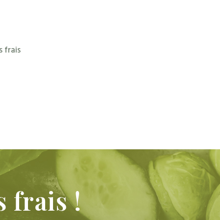
Du bon, du bio, et sur
commande !
 frais
s
frais
!