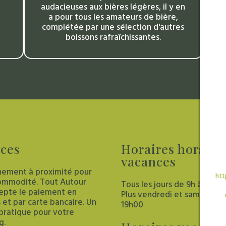
audacieuses aux bières légères, il y en
l
a pour tous les amateurs de bière,
complétée par une sélection d'autres
boissons rafraîchissantes.
ices
Horaires
hors
vacances
nement à proximité pour
htt
ommodité. Tout Autour
Tous les jours de 9h à 12h30
ccepte le paiement en
Plus vendredi et samedi 15
 et par carte bancaire. Un
19h00
 pratique pour votre
g.