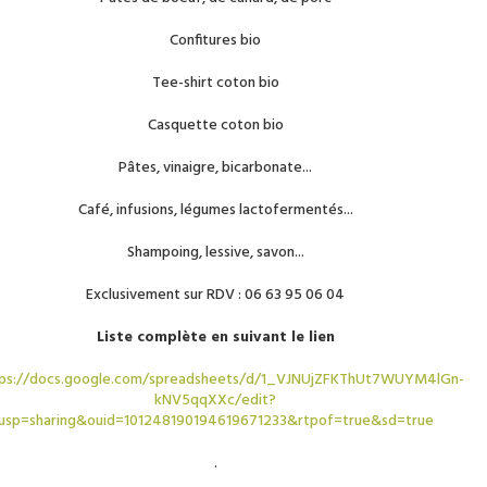
ocaux ou artisanaux, conçus avec soin
pour émerveiller vos proches ou
Confitures bio
agrémenter votre quotidien.
Tee-shirt coton bio
Casquette coton bio
Pâtes, vinaigre, bicarbonate...
Café, infusions, légumes lactofermentés...
Shampoing, lessive, savon...
Exclusivement sur RDV : 06 63 95 06 04
09 53 65 80 43
Liste complète en suivant le lien
145 place du souvenir
ps://docs.google.com/spreadsheets/d/1_VJNUjZFKThUt7WUYM4lGn-
63150 La Bourboule
kNV5qqXXc/edit?
contact@toutautourdici.fr
h00
usp=sharing&ouid=101248190194619671233&rtpof=true&sd=true
.