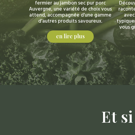
fermier au jambon sec pur porc
Découv
Auvergne, une variété de choix vous
raconte
attend, accompagnée d'une gamme
avec
d'autres produits savoureux.
typique
vous gr
en lire plus
Et
si