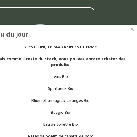
×
u du jour
C'EST FINI, LE MAGASIN EST FERME
is comme il reste du stock, vous pouvez encore acheter des
produits
Vins Bio
Spiritueux Bio
Rhum et armagnac arrangés Bio
Bougie Bio
Découvrez ma sélection d'idées
Eau de toilette Bio
adeaux et accessoires, parfaits pour
toutes les occasions. Des produits
Pâtés de boeuf, de canard, de porc