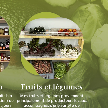
o
Fruits
et
légumes
its bio
Mes fruits et légumes proviennent
tien) de
principalement de producteurs locaux,
ujours
accompagnés d'une variété de