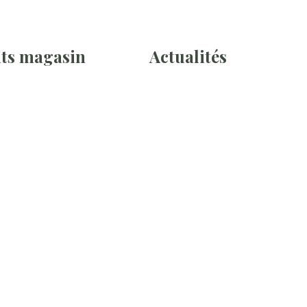
ts magasin
Actualités
té Bar
Fruits / Légumes
ie / Fromages
Produits Épierie
 Et Légumes
Recettes
é Sucré
Astuces Et Remèdes
cerie Bio
Marques
 Cadeaux