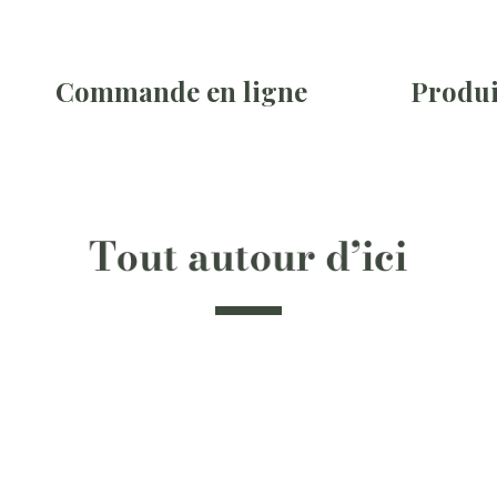
Commande en ligne
Produi
Cô
Charcuter
Fruits
Côt
Épi
Côté