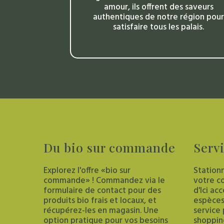
amour, ils offrent des saveurs
authentiques de notre région pour
satisfaire tous les palais.
Du
bio
sur
commande
Serv
Explorez l'offre «bio sur
Station
commande» ! Commandez via le
votre c
formulaire de contact pour des
d'Ici a
produits bio frais et locaux, et
espèces
récupérez-les en magasin. Une
service
option pratique pour vos besoins
shoppin